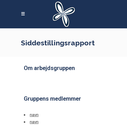
Skip
to
content
Siddestillingsrapport
Om arbejdsgruppen
Gruppens medlemmer
navn
navn