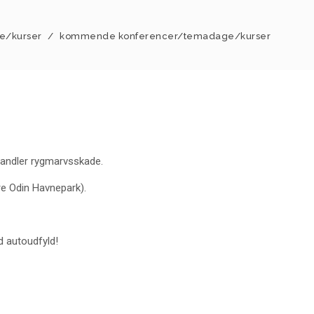
e/kurser
/
kommende konferencer/temadage/kurser
handler rygmarvsskade.
re Odin Havnepark).
d autoudfyld!