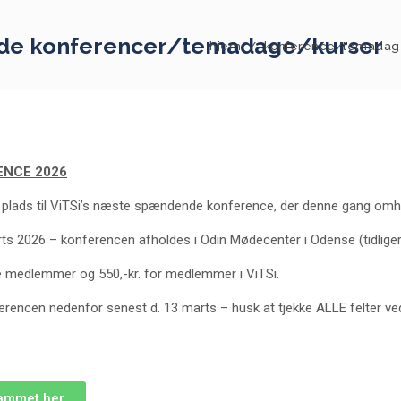
e konferencer/temadage/kurser
hjem
/
konference/temadag
ENCE 2026
 plads til ViTSi’s næste spændende konference, der denne gang om
rts 2026 – konferencen afholdes i Odin Mødecenter i Odense (tidlige
kke medlemmer og 550,-kr. for medlemmer i ViTSi.
ferencen nedenfor senest d. 13 marts – husk at tjekke ALLE felter ve
ammet her