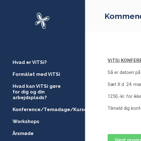
Skip
to
Kommend
content
ViTSi KONFER
Hvad er ViTSi?
Så er datoen på
Formålet med ViTSi
Sæt X d. 24. ma
Hvad kan ViTSi gøre
for dig og din
1250,-kr. for i
arbejdsplads?
Tilmeld dig kon
Konference/Temadage/Kurser
Workshops
Årsmøde
Hent progr