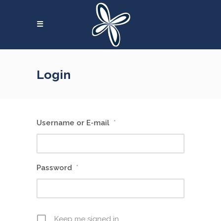
Skip
to
content
Login
Username or E-mail
*
Password
*
Keep me signed in