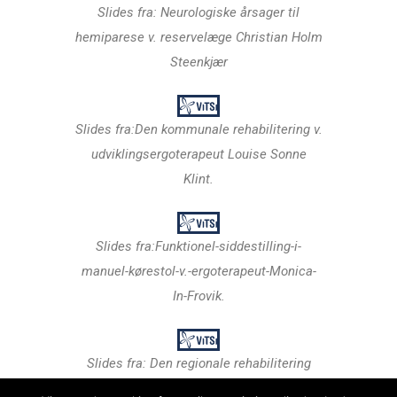
Slides fra: Neurologiske årsager til
hemiparese v. reservelæge Christian Holm
Steenkjær
Slides fra:Den kommunale rehabilitering v.
udviklingsergoterapeut Louise Sonne
Klint.
Slides fra:Funktionel-siddestilling-i-
manuel-kørestol-v.-ergoterapeut-Monica-
In-Frovik.
Slides fra: Den regionale rehabilitering
v.udvikling fysioterapeut Vibeke Wagner.